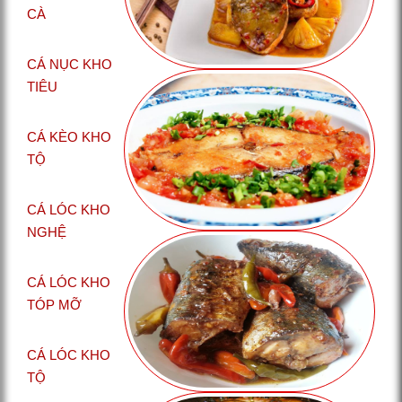
CÀ
CÁ NỤC KHO
TIÊU
CÁ KÈO KHO
TỘ
CÁ LÓC KHO
NGHỆ
CÁ LÓC KHO
TÓP MỠ
CÁ LÓC KHO
TỘ