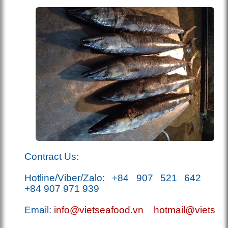
Co
ntract Us:
Hotline/Viber/Zalo:
+84 907 521 642
+84 907 971 939
Email:
info@vietseafood.vn
hotmail@vietsea