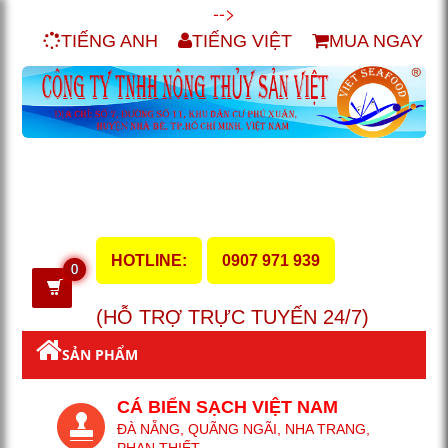
-->
TIẾNG ANH
TIẾNG VIỆT
MUA NGAY
HOTLINE:
0907 971 939
0
(HỖ TRỢ TRỰC TUYẾN 24/7)
SẢN PHẨM
CÁ BIỂN SẠCH VIỆT NAM
ĐÀ NẴNG, QUÃNG NGÃI, NHA TRANG,
PHAN THIẾT