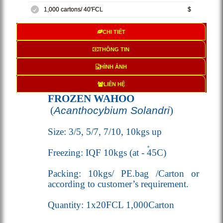
1,000 cartons/ 40'FCL
$
CHI TIẾT
THÔNG TIN
HÌNH ẢNH
LIÊN HỆ
FROZEN WAHOO
(
Acanthocybium Solandri
)
Size: 3/5, 5/7, 7/10, 10kgs up
Freezing: IQF 10kgs (
at - 45
C
)
Packing: 10kgs/ PE.bag /Carton or
according to customer’s requirement.
Quantity: 1x20FCL 1,000Carton