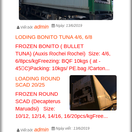
Ngày: 13/6/2019
admin
Viết bởi:
LODING BONITO TUNA 4/6, 6/8
FROZEN BONITO ( BULLET
TUNA) (Auxis Rochei Rochei) Size: 4/6,
6/8pcs/kgFreezing: BQF 10kgs ( at -
45〫C)Packing: 10kgs/ PE.bag /Carton...
LOADING ROUND
SCAD 20/25
FROZEN ROUND
SCAD (Decapterus
Maruadsi) Size:
10/12, 12/14, 14/16, 16/20pcs/kgFree...
Ngày viết : 13/6/2019
admin
Viết bởi: