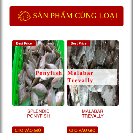
SẢN PHẨM CÙNG LOẠI
Best Price
Best Price
Ponyfish
Malabar
Trevally
SPLENDID
MALABAR
PONYFISH
TREVALLY
CHO VÀO GIỎ
CHO VÀO GIỎ