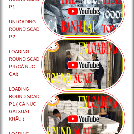
P.1
UNLOADING
ROUND SCAD
P.2
LOADING
ROUND SCAD
P.4 (CÁ NỤC
GAI)
LOADING
ROUND SCAD
P.1 ( CÁ NỤC
GAI XUẤT
KHẨU )
LOADING