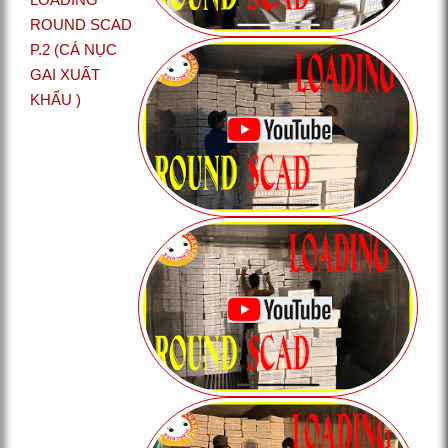
ROUND SCAD
P.2 (CÁ NỤC
GAI XUẤT
KHẨU )