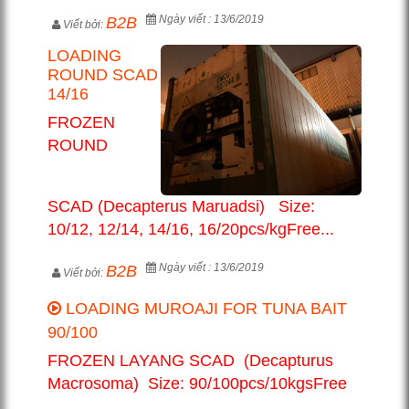
Ngày viết : 13/6/2019
B2B
Viết bởi:
LOADING
ROUND SCAD
14/16
FROZEN
ROUND
SCAD (Decapterus Maruadsi) Size:
10/12, 12/14, 14/16, 16/20pcs/kgFree...
Ngày viết : 13/6/2019
B2B
Viết bởi:
LOADING MUROAJI FOR TUNA BAIT
90/100
FROZEN LAYANG SCAD (Decapturus
Macrosoma) Size: 90/100pcs/10kgsFree
...