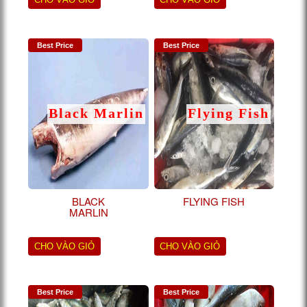
Best Price
Best Price
Black Marlin
Flying Fish
BLACK
FLYING FISH
MARLIN
CHO VÀO GIỎ
CHO VÀO GIỎ
Best Price
Best Price