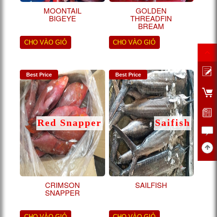
MOONTAIL
GOLDEN
BIGEYE
THREADFIN
BREAM
CHO VÀO GIỎ
CHO VÀO GIỎ
Best Price
Best Price
Red Snapper
Saifish
CRIMSON
SAILFISH
SNAPPER
CHO VÀO GIỎ
CHO VÀO GIỎ