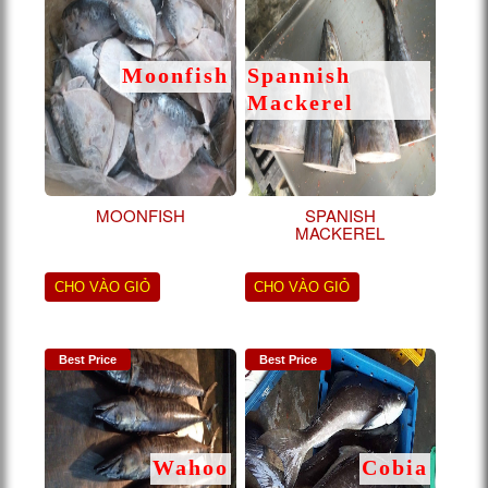
Moonfish
Spannish
Mackerel
MOONFISH
SPANISH
MACKEREL
CHO VÀO GIỎ
CHO VÀO GIỎ
Best Price
Best Price
Wahoo
Cobia