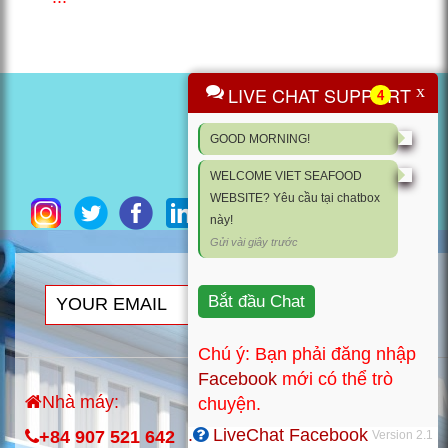
x
LIVE CHAT SUPPORT
4
GOOD MORNING!
WELCOME VIET SEAFOOD
WEBSITE? Yêu cầu tại chatbox
này!
Gửi vài giây trước
Bắt đầu Chat
SUBSCRIBE
Chú ý: Bạn phải đăng nhập
Facebook
mới có thể trò
CÔNG TY TNHH
Nhà máy:
chuyện.
NÔNG THỦY SẢN
.
LiveChat Facebook
+84 907 521 642
VIỆT
Version 2.1