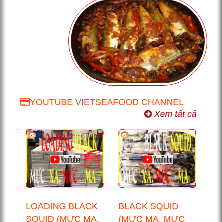
YOUTUBE VIETSEAFOOD CHANNEL
Xem tất cả
LOADING BLACK
BLACK SQUID
SQUID (MỰC MA,
(MỰC MA, MỰC