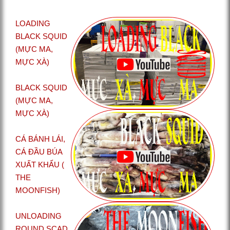
LOADING
BLACK SQUID
(MỰC MA,
MỰC XÀ)
BLACK SQUID
(MỰC MA,
MỰC XÀ)
CÁ BÁNH LÁI,
CÁ ĐẦU BÚA
XUẤT KHẨU (
THE
MOONFISH)
UNLOADING
ROUND SCAD