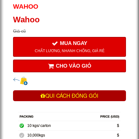
WAHOO
Wahoo
Giá cũ
MUA NGAY
CHẤT LƯƠNG, NHANH CHỐNG, GIÁ RẺ
CHO VÀO GIỎ
QUI CÁCH ĐÓNG GÓI
PACKING
PRICE (USD)
10 kgs/ carton
$
10,000kgs
$