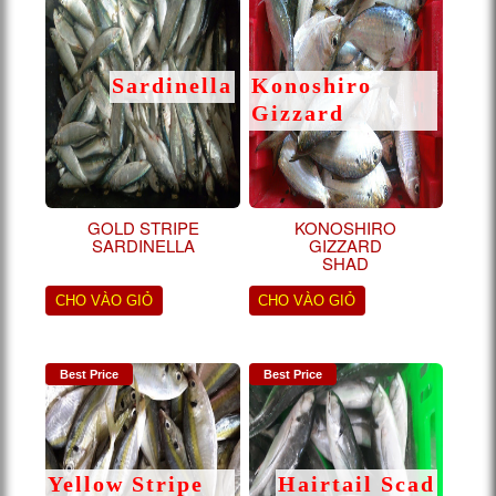
Sardinella
Konoshiro
Gizzard
GOLD STRIPE
KONOSHIRO
SARDINELLA
GIZZARD
SHAD
CHO VÀO GIỎ
CHO VÀO GIỎ
Best Price
Best Price
Yellow Stripe
Hairtail Scad