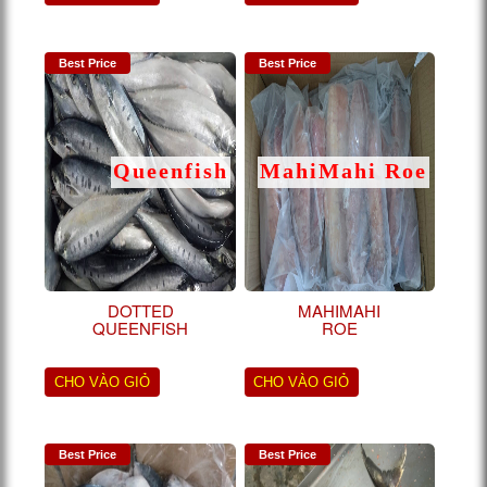
Best Price
Best Price
Queenfish
MahiMahi Roe
DOTTED
MAHIMAHI
QUEENFISH
ROE
CHO VÀO GIỎ
CHO VÀO GIỎ
Best Price
Best Price