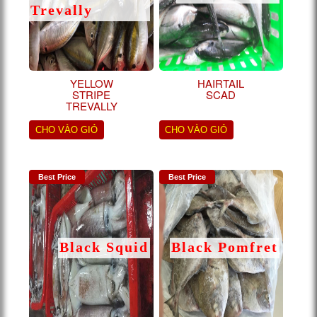
Trevally
YELLOW
HAIRTAIL
STRIPE
SCAD
TREVALLY
CHO VÀO GIỎ
CHO VÀO GIỎ
Best Price
Best Price
Black Squid
Black Pomfret