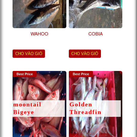
WAHOO
COBIA
CHO VÀO GIỎ
CHO VÀO GIỎ
Best Price
Best Price
moontail
Golden
Bigeye
Threadfin