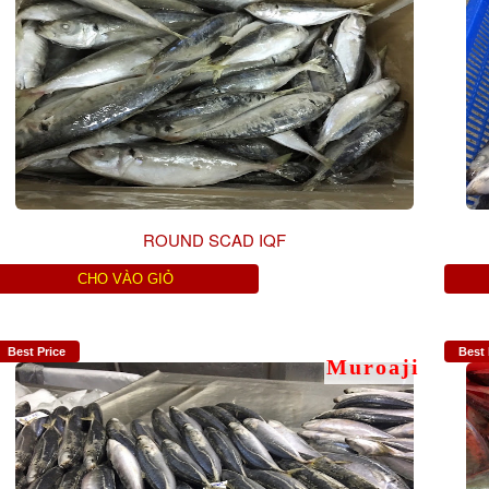
ROUND SCAD IQF
CHO VÀO GIỎ
Best Price
Best 
Muroaji