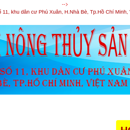
-->
ố 11, khu dân cư Phú Xuân, H.Nhà Bè, Tp.Hồ Chí Minh,