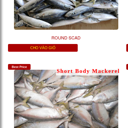
ROUND SCAD
CHO VÀO GIỎ
Best Price
Short Body Mackerel