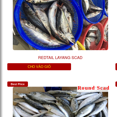
REDTAIL LAYANG SCAD
CHO VÀO GIỎ
Best Price
Round Scad