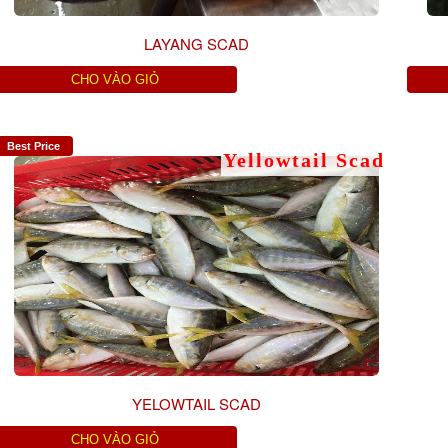
LAYANG SCAD
CHO VÀO GIỎ
Best Price
Yellowtail Scad
YELOWTAIL SCAD
CHO VÀO GIỎ