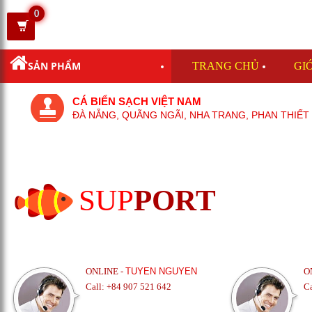
0
SẢN PHẨM
TRANG CHỦ
GIỚ
CÁ BIỂN SẠCH VIỆT NAM
ĐÀ NẴNG, QUÃNG NGÃI, NHA TRANG, PHAN THIẾT
SUP
PORT
ONLINE -
TUYEN NGUYEN
O
Call: +84 907 521 642
C