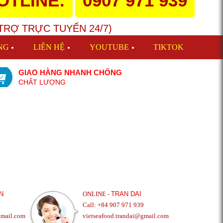
OTLINE:
0907 971 939
TRỢ TRỰC TUYẾN 24/7)
NG
LIÊN HỆ
YOUTUBE
TIKTOK
GIAO HÀNG NHANH CHỐNG
CHẤT LƯỢNG
N
ONLINE -
TRAN DAI
Call: +84 907 971 939
gmail.com
vietseafood.trandai@gmail.com