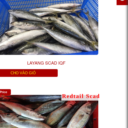
LAYANG SCAD IQF
CHO VÀO GIỎ
Price
Redtail Scad