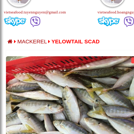
vietseafood.tuyennguyen@gmail.com
vietseafood.hoangng
MACKEREL
YELOWTAIL SCAD