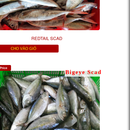
REDTAIL SCAD
CHO VÀO GIỎ
Price
Bigeye Scad