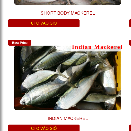
SHORT BODY MACKEREL
CHO VÀO GIỎ
Best Price
Indian Mackerel
INDIAN MACKEREL
CHO VÀO GIỎ