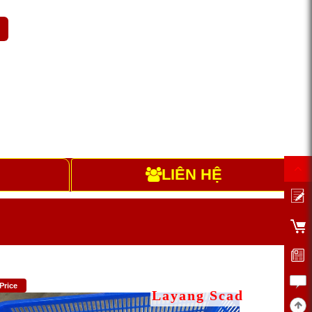
H
LIÊN HỆ
Price
Layang Scad