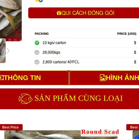
QUI CÁCH ĐÓNG GÓI
PACKING
PRICE (USD)
10 kgs/ carton
$
28,000kgs
$
2,800 cartons/ 40'FCL
$
THÔNG TIN
HÌNH ẢN
SẢN PHẨM CÙNG LOẠI
Best Price
Best 
Round Scad