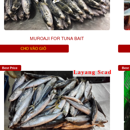
MUROAJI FOR TUNA BAIT
CHO VÀO GIỎ
Best Price
Best 
Layang Scad