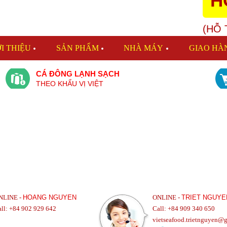
H
(HỖ 
I THIỆU
SẢN PHẨM
NHÀ MÁY
GIAO HÀ
CÁ ĐÔNG LẠNH SẠCH
THEO KHẨU VỊ VIỆT
NLINE -
HOANG NGUYEN
ONLINE -
TRIET NGUYE
all: +84 902 929 642
Call: +84 909 340 650
vietseafood.trietnguyen@