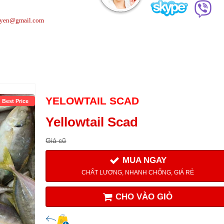
uyen@gmail.com
YELOWTAIL SCAD
Best Price
Yellowtail Scad
Giá cũ
MUA NGAY
CHẤT LƯƠNG, NHANH CHỐNG, GIÁ RẺ
CHO VÀO GIỎ