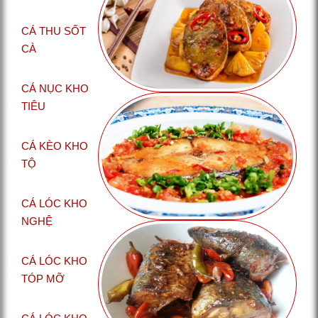
CÁ THU SỐT
CÀ
CÁ NỤC KHO
TIÊU
CÁ KÈO KHO
TỘ
CÁ LÓC KHO
NGHỆ
CÁ LÓC KHO
TÓP MỠ