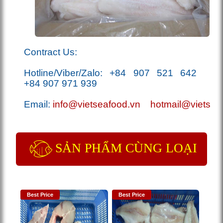
Co
ntract Us:
Hotline/Viber/Zalo:
+84 907 521 642
+84 907 971 939
Email:
info@vietseafood.vn
hotmail@vietsea
SẢN PHẨM CÙNG LOẠI
Best Price
Best Price