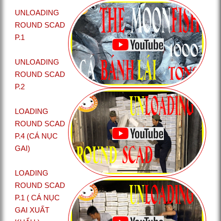
UNLOADING
ROUND SCAD
P.1
UNLOADING
ROUND SCAD
P.2
LOADING
ROUND SCAD
P.4 (CÁ NỤC
GAI)
LOADING
ROUND SCAD
P.1 ( CÁ NỤC
GAI XUẤT