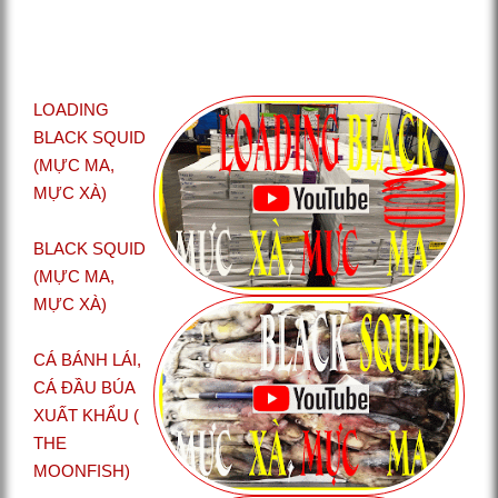
LOADING
BLACK SQUID
(MỰC MA,
MỰC XÀ)
BLACK SQUID
(MỰC MA,
MỰC XÀ)
CÁ BÁNH LÁI,
CÁ ĐẦU BÚA
XUẤT KHẨU (
THE
MOONFISH)