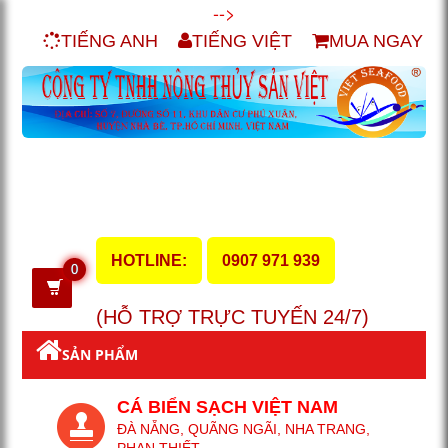
-->
TIẾNG ANH
TIẾNG VIỆT
MUA NGAY
HOTLINE:
0907 971 939
0
(HỖ TRỢ TRỰC TUYẾN 24/7)
SẢN PHẨM
CÁ BIỂN SẠCH VIỆT NAM
ĐÀ NẴNG, QUÃNG NGÃI, NHA TRANG,
PHAN THIẾT