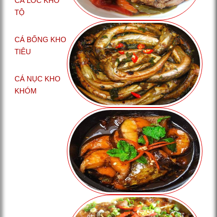
CÁ LÓC KHO
TỘ
CÁ BỐNG KHO
TIÊU
CÁ NỤC KHO
KHÓM