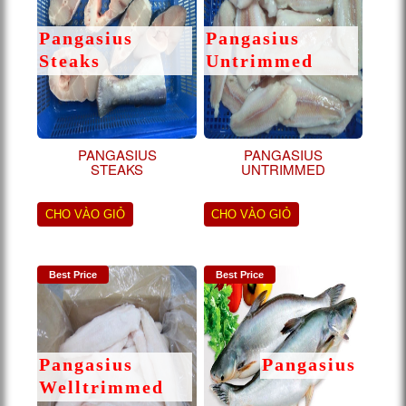
Pangasius
Pangasius
Steaks
Untrimmed
PANGASIUS
PANGASIUS
STEAKS
UNTRIMMED
CHO VÀO GIỎ
CHO VÀO GIỎ
Best Price
Best Price
Pangasius
Pangasius
Welltrimmed