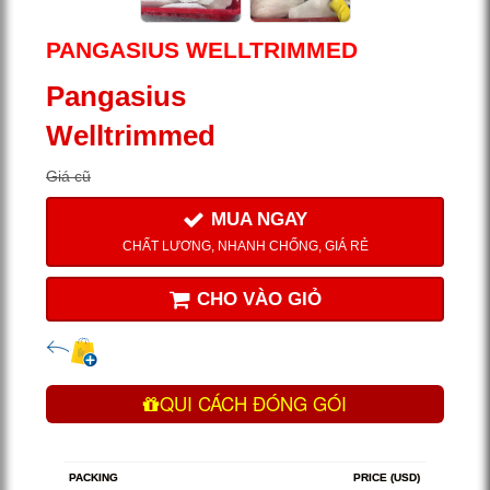
PANGASIUS WELLTRIMMED
Pangasius
Welltrimmed
Giá cũ
MUA NGAY
CHẤT LƯƠNG, NHANH CHỐNG, GIÁ RẺ
CHO VÀO GIỎ
QUI CÁCH ĐÓNG GÓI
PACKING
PRICE (USD)