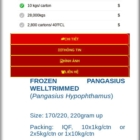
10 kgs/ carton
$
28,000kgs
$
2,800 cartons/ 40'FCL
$
CHI TIẾT
THÔNG TIN
HÌNH ẢNH
LIÊN HỆ
FROZEN
PANGASIUS
WELLTRIMMED
(
Pangasius Hypophthamus
)
Size: 170/220, 220gram up
Packing: IQF, 10x1kg/ctn or
2x5kg/ctn or 1x10kg/ctn