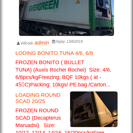
Ngày: 13/6/2019
admin
Viết bởi:
LODING BONITO TUNA 4/6, 6/8
FROZEN BONITO ( BULLET
TUNA) (Auxis Rochei Rochei) Size: 4/6,
6/8pcs/kgFreezing: BQF 10kgs ( at -
45〫C)Packing: 10kgs/ PE.bag /Carton...
LOADING ROUND
SCAD 20/25
FROZEN ROUND
SCAD (Decapterus
Maruadsi) Size:
10/12, 12/14, 14/16, 16/20pcs/kgFree...