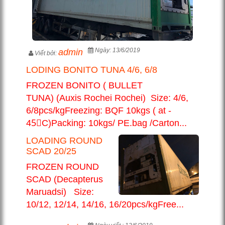
Ngày: 13/6/2019
admin
Viết bởi:
LODING BONITO TUNA 4/6, 6/8
FROZEN BONITO ( BULLET
TUNA) (Auxis Rochei Rochei) Size: 4/6,
6/8pcs/kgFreezing: BQF 10kgs ( at -
45〫C)Packing: 10kgs/ PE.bag /Carton...
LOADING ROUND
SCAD 20/25
FROZEN ROUND
SCAD (Decapterus
Maruadsi) Size:
10/12, 12/14, 14/16, 16/20pcs/kgFree...