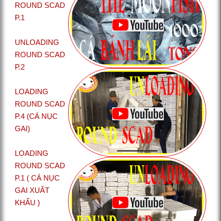
ROUND SCAD
P.1
UNLOADING
ROUND SCAD
P.2
LOADING
ROUND SCAD
P.4 (CÁ NỤC
GAI)
LOADING
ROUND SCAD
P.1 ( CÁ NỤC
GAI XUẤT
KHẨU )