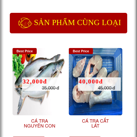
SẢN PHẨM CÙNG LOẠI
Best Price
Best Price
32,000đ
40,000đ
35,000 đ
45,000 đ
CÁ TRA
CÁ TRA CẮT
NGUYÊN CON
LÁT