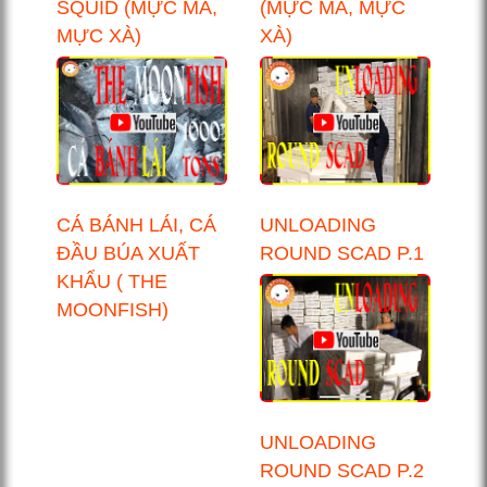
SQUID (MỰC MA,
(MỰC MA, MỰC
MỰC XÀ)
XÀ)
CÁ BÁNH LÁI, CÁ
UNLOADING
ĐẦU BÚA XUẤT
ROUND SCAD P.1
KHẨU ( THE
MOONFISH)
UNLOADING
ROUND SCAD P.2