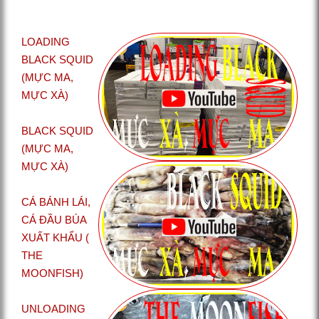
LOADING
BLACK SQUID
(MỰC MA,
MỰC XÀ)
BLACK SQUID
(MỰC MA,
MỰC XÀ)
CÁ BÁNH LÁI,
CÁ ĐẦU BÚA
XUẤT KHẨU (
THE
MOONFISH)
UNLOADING