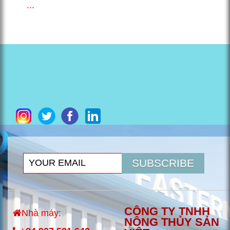
...
SUBSCRIBE
CÔNG TY TNHH
Nhà máy:
NÔNG THỦY SẢN