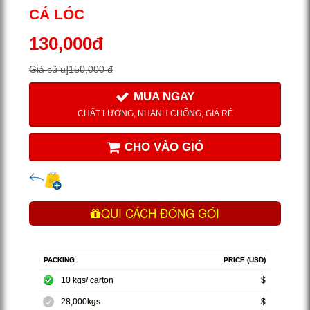
CÁ LÓC
130,000đ
Giá cũ u]150,000 đ
MUA NGAY
CHẤT LƯƠNG, NHANH CHỐNG, GIÁ RẺ
CHO VÀO GIỎ
QUI CÁCH ĐÓNG GÓI
PACKING
PRICE (USD)
10 kgs/ carton
$
28,000kgs
$