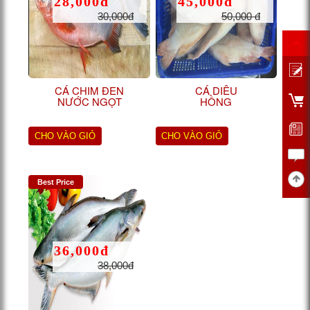
28,000đ
45,000đ
30,000đ
50,000 đ
CÁ CHIM ĐEN
CÁ DIÊU
NƯỚC NGỌT
HỒNG
CHO VÀO GIỎ
CHO VÀO GIỎ
Best Price
36,000đ
38,000đ