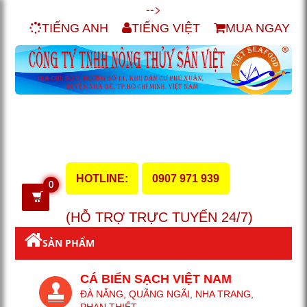
-->
TIẾNG ANH
TIẾNG VIỆT
MUA NGAY
HOTLINE:
0907 971 939
0
(HỖ TRỢ TRỰC TUYẾN 24/7)
SẢN PHẨM
CÁ BIỂN SẠCH VIỆT NAM
ĐÀ NẴNG, QUÃNG NGÃI, NHA TRANG,
PHAN THIẾT