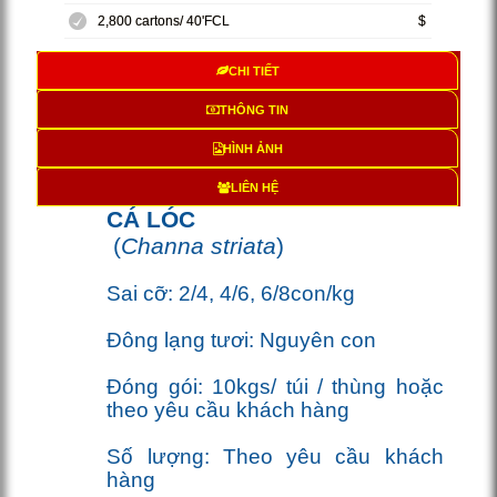
2,800 cartons/ 40'FCL
$
CHI TIẾT
THÔNG TIN
HÌNH ẢNH
LIÊN HỆ
CÁ LÓC
(
Channa striata
)
Sai cỡ: 2/4, 4/6, 6/8con/kg
Đông lạng tươi: Nguyên con
Đóng gói: 10kgs/ túi / thùng hoặc
theo yêu cầu khách hàng
Số lượng:
Theo yêu cầu khách
hàng