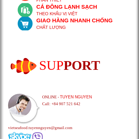
CÁ ĐÔNG LẠNH SẠCH
THEO KHẨU VỊ VIỆT
GIAO HÀNG NHANH CHỐNG
CHẤT LƯỢNG
SUP
PORT
ONLINE -
TUYEN NGUYEN
Call: +84 907 521 642
vietseafood.tuyennguyen@gmail.com