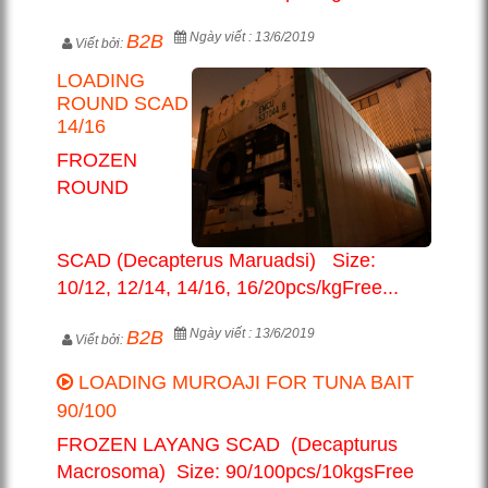
Ngày viết : 13/6/2019
B2B
Viết bởi:
LOADING
ROUND SCAD
14/16
FROZEN
ROUND
SCAD (Decapterus Maruadsi) Size:
10/12, 12/14, 14/16, 16/20pcs/kgFree...
Ngày viết : 13/6/2019
B2B
Viết bởi:
LOADING MUROAJI FOR TUNA BAIT
90/100
FROZEN LAYANG SCAD (Decapturus
Macrosoma) Size: 90/100pcs/10kgsFree