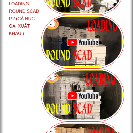
LOADING
ROUND SCAD
P.2 (CÁ NỤC
GAI XUẤT
KHẨU )