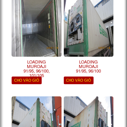
LOADING
LOADING
MUROAJI
MUROAJI
91/95, 96/100,
91/95, 96/100
101/105
CHO VÀO GIỎ
CHO VÀO GIỎ