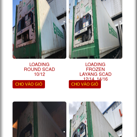
LOADING
LOADING
ROUND SCAD
FROZEN
10/12
LAYANG SCAD
12/14, 14/16
CHO VÀO GIỎ
CHO VÀO GIỎ