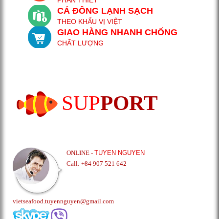
CÁ ĐÔNG LẠNH SẠCH
THEO KHẨU VỊ VIỆT
GIAO HÀNG NHANH CHỐNG
CHẤT LƯỢNG
SUP
PORT
ONLINE -
TUYEN NGUYEN
Call: +84 907 521 642
vietseafood.tuyennguyen@gmail.com