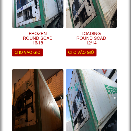
FROZEN
LOADING
ROUND SCAD
ROUND SCAD
16/18
12/14
CHO VÀO GIỎ
CHO VÀO GIỎ