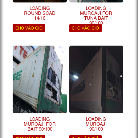
LOADING
LOADING
ROUND SCAD
MUROAJI FOR
14/16
TUNA BAIT
90/100
CHO VÀO GIỎ
CHO VÀO GIỎ
LOADING
LOADING
MUROAJI FOR
MUROAJI
BAIT 90/100
90/100