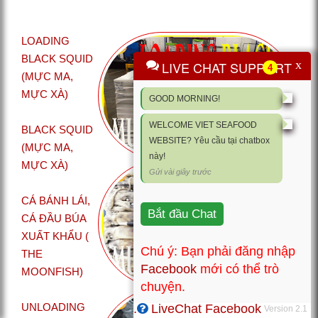
LOADING
BLACK SQUID
x
LIVE CHAT SUPPORT
4
(MỰC MA,
MỰC XÀ)
GOOD MORNING!
WELCOME VIET SEAFOOD
BLACK SQUID
WEBSITE? Yêu cầu tại chatbox
(MỰC MA,
này!
MỰC XÀ)
Gửi vài giây trước
CÁ BÁNH LÁI,
Bắt đầu Chat
CÁ ĐẦU BÚA
XUẤT KHẨU (
Chú ý: Bạn phải đăng nhập
THE
Facebook
mới có thể trò
MOONFISH)
chuyện.
UNLOADING
.
LiveChat Facebook
Version 2.1