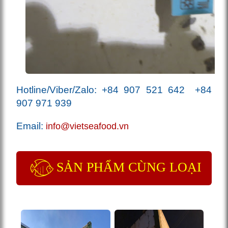
Hotline/Viber/Zalo:
+84 907 521 642
+84
907 971 939
Email:
info@vietseafood.vn
SẢN PHẨM CÙNG LOẠI