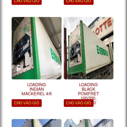
CHO VÀO GIỎ
CHO VÀO GIỎ
LOADING
LOADING
INDIAN
BLACK
MACKEREL 4/6
POMFRET
100/200,
200/300
CHO VÀO GIỎ
CHO VÀO GIỎ