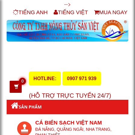
-->
TIẾNG ANH
TIẾNG VIỆT
MUA NGAY
HOTLINE:
0907 971 939
0
(HỖ TRỢ TRỰC TUYẾN 24/7)
SẢN PHẨM
CÁ BIỂN SẠCH VIỆT NAM
ĐÀ NẴNG, QUÃNG NGÃI, NHA TRANG,
PHAN THIẾT