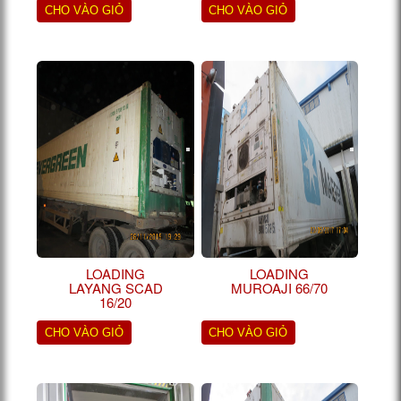
CHO VÀO GIỎ
CHO VÀO GIỎ
LOADING
LOADING
LAYANG SCAD
MUROAJI 66/70
16/20
CHO VÀO GIỎ
CHO VÀO GIỎ