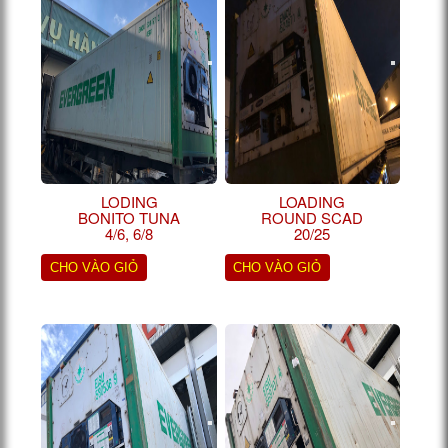
LODING
LOADING
BONITO TUNA
ROUND SCAD
4/6, 6/8
20/25
CHO VÀO GIỎ
CHO VÀO GIỎ