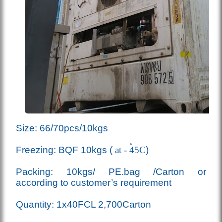
Size: 66/70pcs/10kgs
Freezing: BQF 10kgs (
at - 45
C
)
Packing: 10kgs/ PE.bag /Carton or
according to customer’s requirement
Quantity: 1x40FCL 2,700Carton